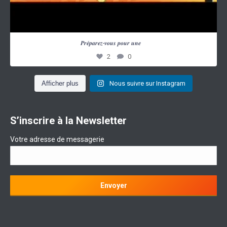
...
𝑷𝒓𝒆́𝒑𝒂𝒓𝒆𝒛-𝒗𝒐𝒖𝒔 𝒑𝒐𝒖𝒓 𝒖𝒏𝒆
2
0
Afficher plus
Nous suivre sur Instagram
S’inscrire à la Newsletter
Votre adresse de messagerie