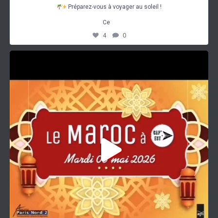
Préparez-vous à voyager au soleil !
...
Ce
4
0
𝑷𝒓𝒆́𝒑𝒂𝒓𝒆𝒛-𝒗𝒐𝒖𝒔 𝒑𝒐𝒖𝒓 𝒖𝒏𝒆
...
2
0