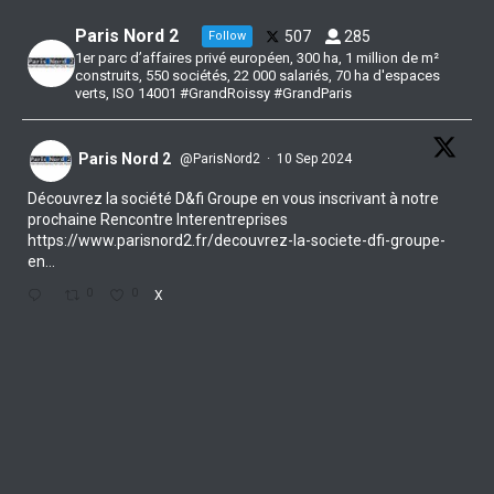
Paris Nord 2
507
285
Follow
1er parc d’affaires privé européen, 300 ha, 1 million de m²
construits, 550 sociétés, 22 000 salariés, 70 ha d'espaces
verts, ISO 14001 #GrandRoissy #GrandParis
Paris Nord 2
@ParisNord2
·
10 Sep 2024
Découvrez la société D&fi Groupe en vous inscrivant à notre
prochaine Rencontre Interentreprises
https://www.parisnord2.fr/decouvrez-la-societe-dfi-groupe-
en...
0
0
X