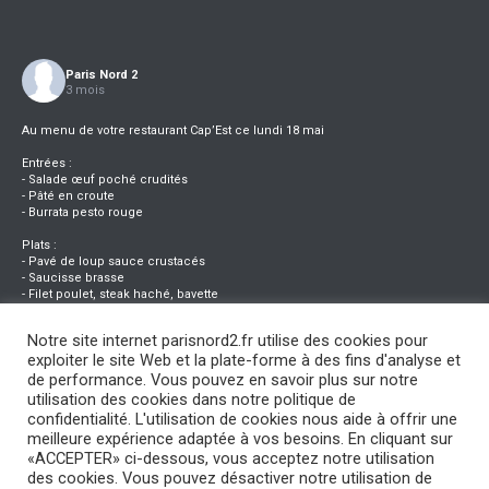
Paris Nord 2
3 mois
Au menu de votre restaurant Cap’Est ce lundi 18 mai
Entrées :
- Salade œuf poché crudités
- Pâté en croute
- Burrata pesto rouge
Plats :
- Pavé de loup sauce crustacés
- Saucisse brasse
- Filet poulet, steak haché, bavette
Desserts :
Notre site internet parisnord2.fr utilise des cookies pour
- Dôme vanille fraise
exploiter le site Web et la plate-forme à des fins d'analyse et
- Verrine kiwi mousse sucrée
- Feuilleté aux pommes
de performance. Vous pouvez en savoir plus sur notre
utilisation des cookies dans notre politique de
confidentialité. L'utilisation de cookies nous aide à offrir une
0
0
0
Vu sur Facebook
·
Partager
meilleure expérience adaptée à vos besoins. En cliquant sur
«ACCEPTER» ci-dessous, vous acceptez notre utilisation
des cookies. Vous pouvez désactiver notre utilisation de