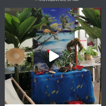
70 ha d’espaces verts, ISO 14001
Préparez-vous à voyager au soleil !
Ce
...
4
0