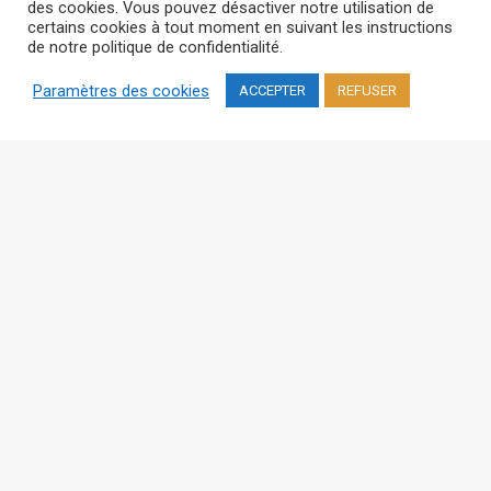
des cookies. Vous pouvez désactiver notre utilisation de
certains cookies à tout moment en suivant les instructions
de notre politique de confidentialité.
Paramètres des cookies
ACCEPTER
REFUSER
Centre de Gestion du parc Paris Nord 2
102, avenue des Nations – Villepinte
BP 69021 – 95970 Roissy CDG Cedex
contact@parisnord2.fr
+33(0)1.48.63.10.00