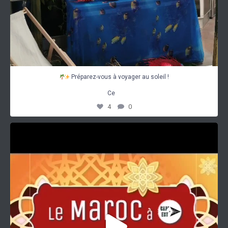
Préparez-vous à voyager au soleil !
...
Ce
4
0
𝑷𝒓𝒆́𝒑𝒂𝒓𝒆𝒛-𝒗𝒐𝒖𝒔 𝒑𝒐𝒖𝒓 𝒖𝒏𝒆
...
2
0