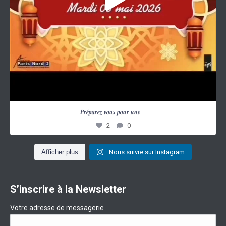
...
𝑷𝒓𝒆́𝒑𝒂𝒓𝒆𝒛-𝒗𝒐𝒖𝒔 𝒑𝒐𝒖𝒓 𝒖𝒏𝒆
2
0
Afficher plus
Nous suivre sur Instagram
S’inscrire à la Newsletter
Votre adresse de messagerie