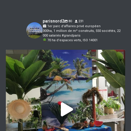
parisnord2
80
231
🏙 1er parc d’affaires privé européen
300ha, 1 million de m² construits, 550 sociétés, 22
000 salariés #grandparis
70 ha d’espaces verts, ISO 14001
Préparez-vous à voyager au soleil !
Ce
...
4
0