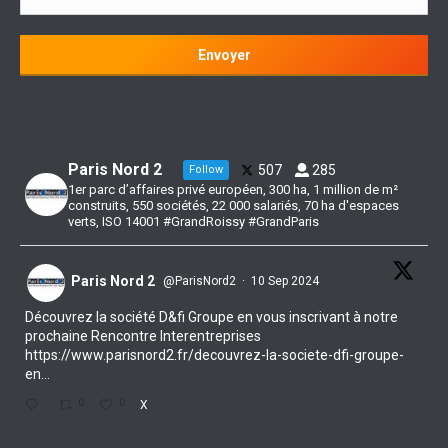
Paris Nord 2
507
285
Follow
1er parc d’affaires privé européen, 300 ha, 1 million de m²
construits, 550 sociétés, 22 000 salariés, 70 ha d'espaces
verts, ISO 14001 #GrandRoissy #GrandParis
Paris Nord 2
@ParisNord2
·
10 Sep 2024
Découvrez la société D&fi Groupe en vous inscrivant à notre
prochaine Rencontre Interentreprises
https://www.parisnord2.fr/decouvrez-la-societe-dfi-groupe-
en...
0
0
X