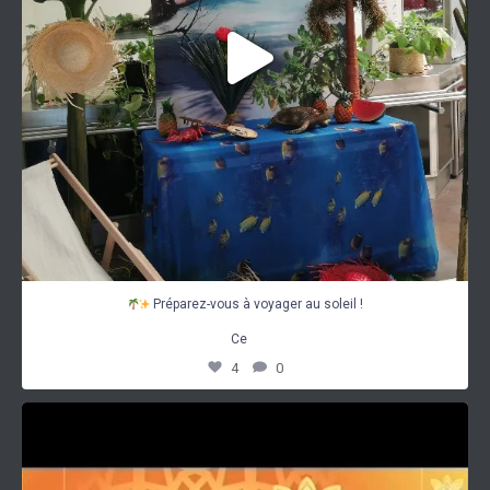
Préparez-vous à voyager au soleil !
...
Ce
4
0
𝑷𝒓𝒆́𝒑𝒂𝒓𝒆𝒛-𝒗𝒐𝒖𝒔 𝒑𝒐𝒖𝒓 𝒖𝒏𝒆
...
2
0