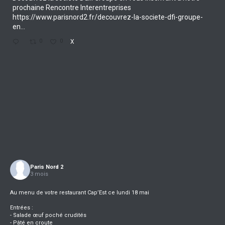
prochaine Rencontre Interentreprises
https://www.parisnord2.fr/decouvrez-la-societe-dfi-groupe-
en...
0
0
X
Paris Nord 2
3 mois
Au menu de votre restaurant Cap’Est ce lundi 18 mai
Entrées :
- Salade œuf poché crudités
- Pâté en croute