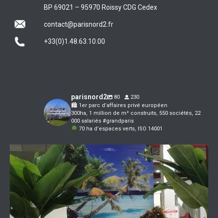
BP 69021 – 95970 Roissy CDG Cedex
contact@parisnord2.fr
+33(0)1.48.63.10.00
parisnord2
80
230
🏙 1er parc d’affaires privé européen
300ha, 1 million de m² construits, 550 sociétés, 22
000 salariés #grandparis
70 ha d’espaces verts, ISO 14001
Préparez-vous à voyager au soleil !
Ce
...
4
0