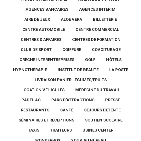
AGENCES BANCAIRES
AGENCES INTERIM
AIRE DE JEUX
ALOE VERA
BILLETTERIE
CENTRE AUTOMOBILE
CENTRE COMMERCIAL
CENTRES D'AFFAIRES
CENTRES DE FORMATION
CLUB DE SPORT
COIFFURE
COVOITURAGE
CRÈCHE INTERENTREPRISES
GOLF
HÔTELS
HYPNOTHÉRAPIE
INSTITUT DE BEAUTÉ
LA POSTE
LIVRAISON PANIER LÉGUMES/FRUITS
LOCATION VÉHICULES
MÉDECINE DU TRAVAIL
PADEL AC
PARC D'ATTRACTIONS
PRESSE
RESTAURANTS
SANTÉ
SÉJOURS DÉTENTE
SÉMINAIRES ET RÉCEPTIONS
SOUTIEN SCOLAIRE
TAXIS
TRAITEURS
USINES CENTER
WONDERBOX
YOGA AU BUREAU