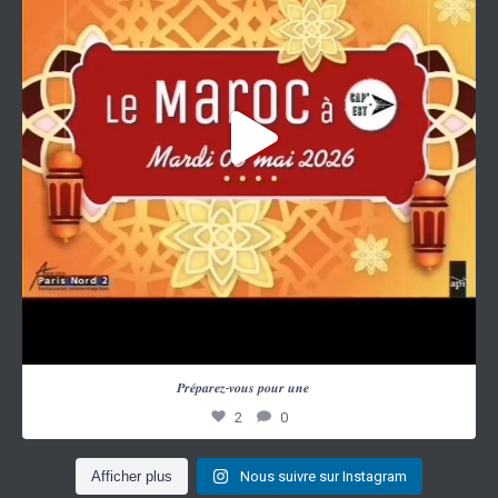
...
𝑷𝒓𝒆́𝒑𝒂𝒓𝒆𝒛-𝒗𝒐𝒖𝒔 𝒑𝒐𝒖𝒓 𝒖𝒏𝒆
2
0
Afficher plus
Nous suivre sur Instagram