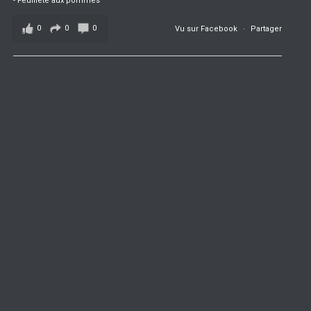
- Feuilleté aux pommes
0
0
0
Vu sur Facebook
·
Partager