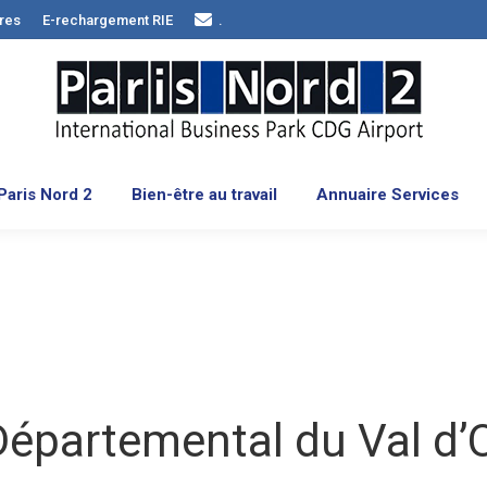
res
E-rechargement RIE
.
tés
Choisir Paris Nord 2
Bien-être au travail
Annua
Paris Nord 2
Bien-être au travail
Annuaire Services
Départemental du Val d’