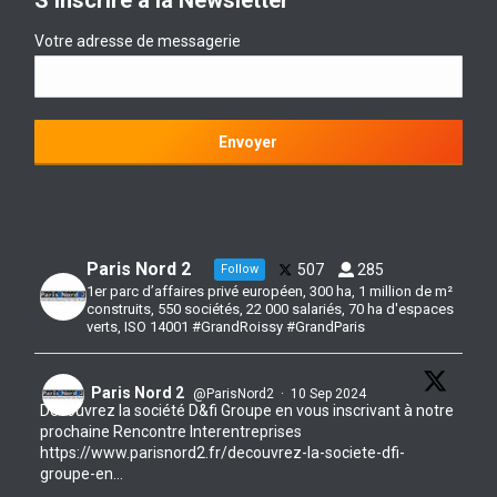
S’inscrire à la Newsletter
Votre adresse de messagerie
Paris Nord 2
507
285
Follow
1er parc d’affaires privé européen, 300 ha, 1 million de m²
construits, 550 sociétés, 22 000 salariés, 70 ha d'espaces
verts, ISO 14001 #GrandRoissy #GrandParis
Paris Nord 2
@ParisNord2
·
10 Sep 2024
Découvrez la société D&fi Groupe en vous inscrivant à notre
prochaine Rencontre Interentreprises
https://www.parisnord2.fr/decouvrez-la-societe-dfi-
groupe-en...