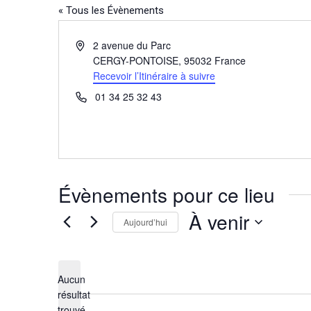
« Tous les Évènements
Adresse
2 avenue du Parc
CERGY-PONTOISE
,
95032
France
Recevoir l’Itinéraire à suivre
Téléphone
01 34 25 32 43
Évènements pour ce lieu
À venir
Aujourd’hui
Sélectionnez
une
Aucun
date.
résultat
Notice
trouvé.