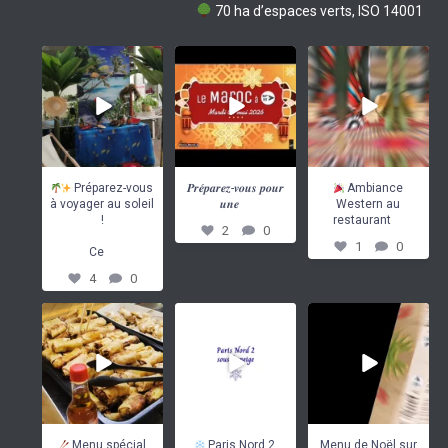
70 ha d’espaces verts, ISO 14001
Préparez-vous à
𝑷𝒓𝒆́𝒑𝒂𝒓𝒆𝒛-𝒗𝒐𝒖𝒔 𝒑𝒐𝒖𝒓
Ambiance Western
voyager au soleil !
𝒖𝒏𝒆
...
au restaurant
...
2
0
1
0
Ce
...
4
0
Préparez-vous
𝑷𝒓𝒆́𝒑𝒂𝒓𝒆𝒛-𝒗𝒐𝒖𝒔 𝒑𝒐𝒖𝒓
Ambiance
...
à voyager au soleil
𝒖𝒏𝒆
Western au
...
!
restaurant
2
0
1
0
...
Ce
4
0
Menu spécial
Paris Nord 2 sous
Menu de Noël sur le
Nouvel An chinois au
la neige :
restaurant Cap`Est
Cap’Nord !
...
mobilisation
...
3
0
3
0
13
0
Menu spécial
Paris Nord 2
Menu de Noël sur