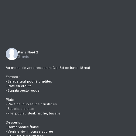
Paris Nord 2
3 mois
Au menu de votre restaurant Cap’Est ce lundi 18 mai
Entrées :
- Salade œuf poché crudités
- Pâté en croute
- Burrata pesto rouge
Plats :
- Pavé de loup sauce crustacés
- Saucisse brasse
- Filet poulet, steak haché, bavette
Desserts :
- Dôme vanille fraise
- Verrine kiwi mousse sucrée