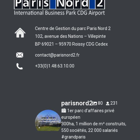
Centre de Gestion du parc Paris Nord 2
102, avenue des Nations – Villepinte
BP 69021 – 95970 Roissy CDG Cedex
contact@parisnord2.fr
+33(0)1.48.63.10.00
parisnord2
80
231
🏙 1er parc d’affaires privé
européen
300ha, 1 million de m² construits,
550 sociétés, 22 000 salariés
#grandparis