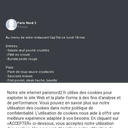
Paris Nord 2
3 mois
Au menu de votre restaurant Cap’Est ce lundi 18 mai
Entrées :
- Salade œuf poché crudités
- Pâté en croute
- Burrata pesto rouge
Plats :
- Pavé de loup sauce crustacés
- Saucisse brasse
- Filet poulet, steak haché, bavette
Desserts :
Notre site internet parisnord2.fr utilise des cookies pour
- Dôme vanille fraise
exploiter le site Web et la plate-forme à des fins d'analyse et
- Verrine kiwi mousse sucrée
- Feuilleté aux pommes
de performance. Vous pouvez en savoir plus sur notre
utilisation des cookies dans notre politique de
confidentialité. L'utilisation de cookies nous aide à offrir une
0
0
0
Vu sur Facebook
·
Partager
meilleure expérience adaptée à vos besoins. En cliquant sur
«ACCEPTER» ci-dessous, vous acceptez notre utilisation