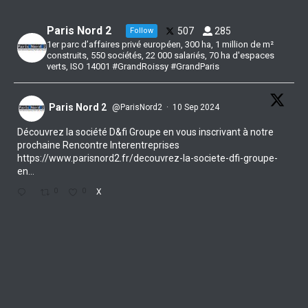
Paris Nord 2
507
285
Follow
1er parc d’affaires privé européen, 300 ha, 1 million de m²
construits, 550 sociétés, 22 000 salariés, 70 ha d'espaces
verts, ISO 14001 #GrandRoissy #GrandParis
Paris Nord 2
@ParisNord2
·
10 Sep 2024
Découvrez la société D&fi Groupe en vous inscrivant à notre
prochaine Rencontre Interentreprises
https://www.parisnord2.fr/decouvrez-la-societe-dfi-groupe-
en...
0
0
X